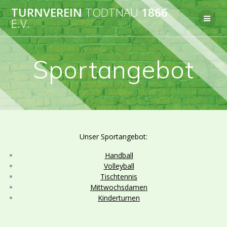
Zum
TURNVEREIN
TODTNAU
1866
Inhalt
E.V.
springen
Sportangebot
Unser Sportangebot:
Handball
Volleyball
Tischtennis
Mittwochsdamen
Kinderturnen